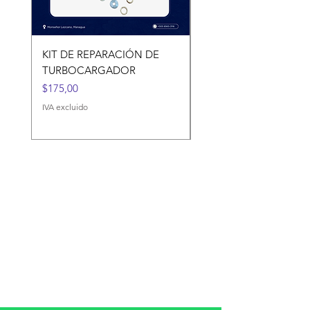
KIT DE REPARACIÓN DE
KIT DE REPARACIÓN 
TURBOCARGADOR
TURBOCARGADORES
Precio
Precio
$175,00
$120,00
IVA excluido
IVA excluido