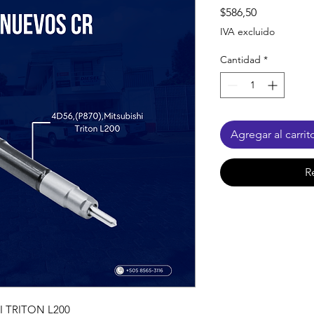
Precio
$586,50
IVA excluido
Cantidad
*
Agregar al carrit
R
HI TRITON L200