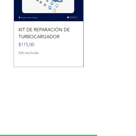
KIT DE REPARACIÓN DE
KIT DE REPARACIÓN 
TURBOCARGADOR
TURBOCARGADORES
Precio
Precio
$175,00
$120,00
IVA excluido
IVA excluido