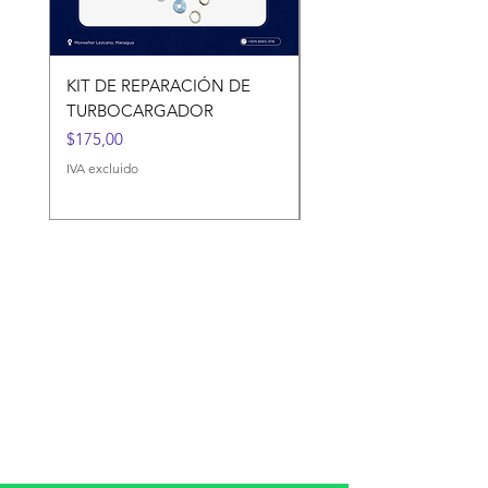
KIT DE REPARACIÓN DE
KIT DE REPARACIÓN 
TURBOCARGADOR
TURBOCARGADORES
Precio
Precio
$175,00
$120,00
IVA excluido
IVA excluido