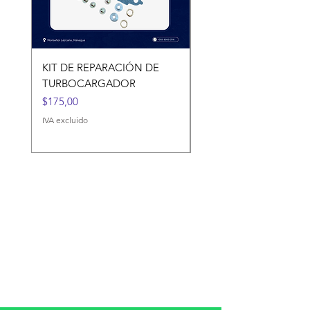
KIT DE REPARACIÓN DE
KIT DE REPARACIÓN 
TURBOCARGADOR
TURBOCARGADORES
Precio
Precio
$175,00
$120,00
IVA excluido
IVA excluido