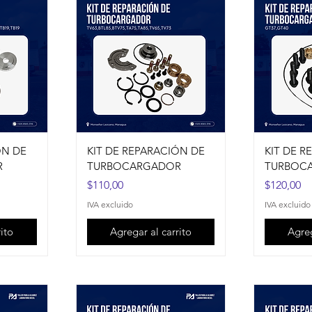
ÓN DE
KIT DE REPARACIÓN DE
KIT DE R
R
TURBOCARGADOR
TURBOC
Precio
Precio
$110,00
$120,00
IVA excluido
IVA excluido
ito
Agregar al carrito
Agreg