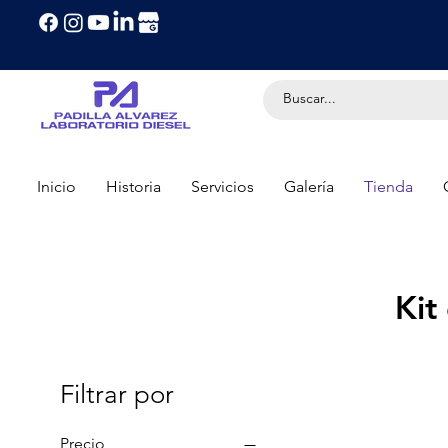
Inicio
Historia
Servicios
Galería
Tienda
Kit
Filtrar por
Precio