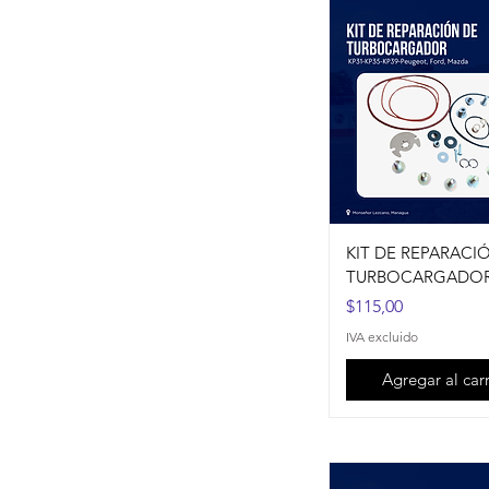
KIT DE REPARACI
TURBOCARGADO
Precio
$115,00
IVA excluido
Agregar al carr