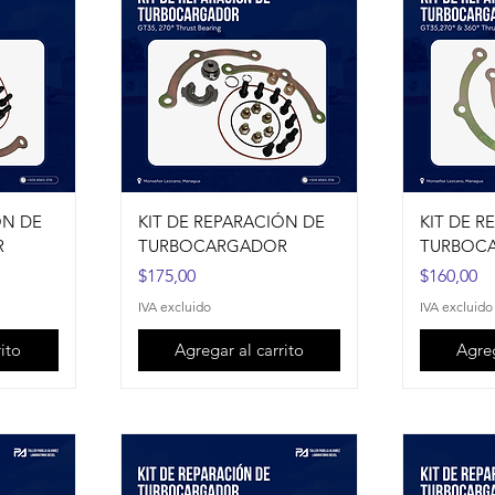
ÓN DE
KIT DE REPARACIÓN DE
KIT DE R
R
TURBOCARGADOR
TURBOC
Precio
Precio
$175,00
$160,00
IVA excluido
IVA excluido
ito
Agregar al carrito
Agreg