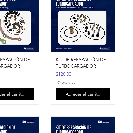
EPARACIÓN DE
KIT DE REPARACIÓN DE
ARGADOR
TURBOCARGADOR
Precio
$120,00
IVA excluido
ar al carrito
Agregar al carrito