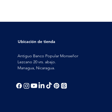
Ubicación de tienda
Antiguo Banco Popular Monseñor
Lezcano 20 vrs. abajo.
Managua, Nicaragua.