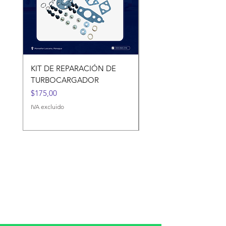
KIT DE REPARACIÓN DE
KIT DE REPARACIÓN 
TURBOCARGADOR
TURBOCARGADORES
Precio
Precio
$175,00
$120,00
IVA excluido
IVA excluido