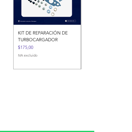
KIT DE REPARACIÓN DE
KIT DE REPARACIÓN 
TURBOCARGADOR
TURBOCARGADORES
Precio
Precio
$175,00
$120,00
IVA excluido
IVA excluido