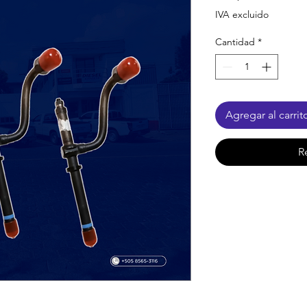
IVA excluido
Cantidad
*
Agregar al carrit
R