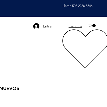
Llama 505 2266 8346
Entrar
Favoritos
 NUEVOS