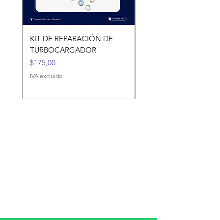
KIT DE REPARACIÓN DE
KIT DE REPARACIÓN 
TURBOCARGADOR
TURBOCARGADORES
Precio
Precio
$175,00
$120,00
IVA excluido
IVA excluido