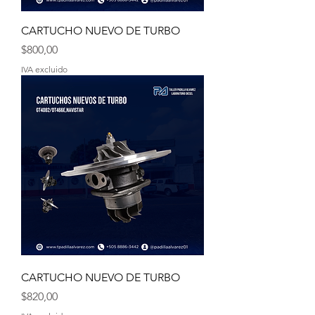
CARTUCHO NUEVO DE TURBO
Precio
$800,00
IVA excluido
CARTUCHO NUEVO DE TURBO
Precio
$820,00