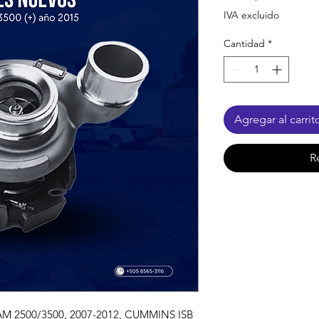
IVA excluido
Cantidad
*
Agregar al carrit
R
 2500/3500, 2007-2012, CUMMINS ISB